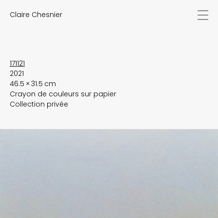
Claire Chesnier
actualités
œuvres
biographie
expositions
171121
2021
textes
46.5 × 31.5 cm
vidéos
Crayon de couleurs sur papier
contact
Collection privée
EN
FR