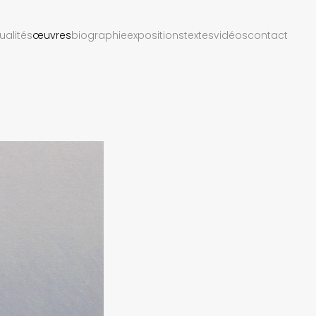
ualités
œuvres
biographie
expositions
textes
vidéos
contact