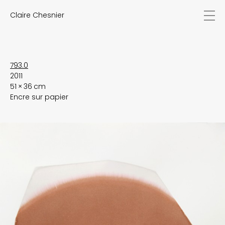
Claire Chesnier
news
works
biography
exhibitions
793.0
2011
texts
51 × 36 cm
videos
Encre sur papier
contact
EN
FR