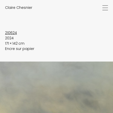
Claire Chesnier
actualités
œuvres
biographie
expositions
210624
2024
textes
171 × 142 cm
vidéos
Encre sur papier
contact
EN
FR