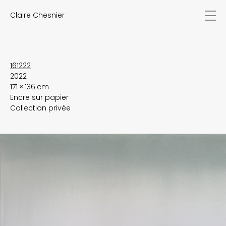
Claire Chesnier
actualités
œuvres
biographie
expositions
161222
2022
textes
171 × 136 cm
vidéos
Encre sur papier
contact
Collection privée
EN
FR