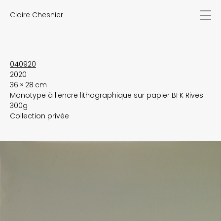
Claire Chesnier
actualités
œuvres
biographie
expositions
040920
2020
textes
36 × 28 cm
vidéos
Monotype à l'encre lithographique sur papier BFK Rives
contact
300g
EN
FR
Collection privée