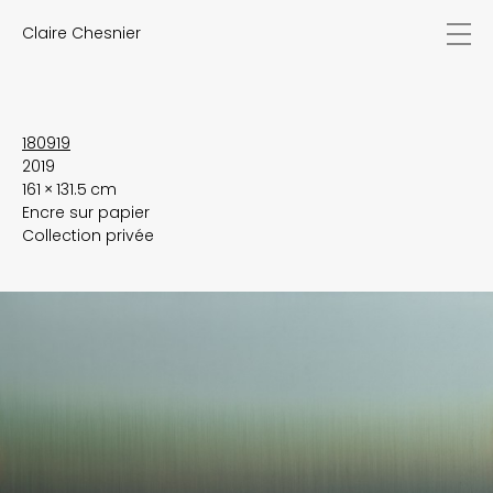
Claire Chesnier
actualités
œuvres
biographie
expositions
180919
2019
textes
161 × 131.5 cm
vidéos
Encre sur papier
contact
Collection privée
EN
FR