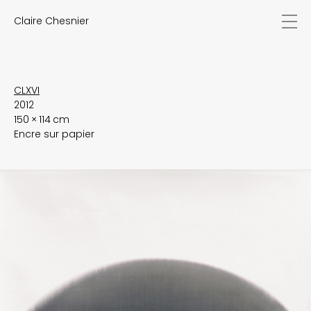
Claire Chesnier
actualités
œuvres
biographie
expositions
CLXVI
2012
textes
150 × 114 cm
vidéos
Encre sur papier
contact
EN
FR