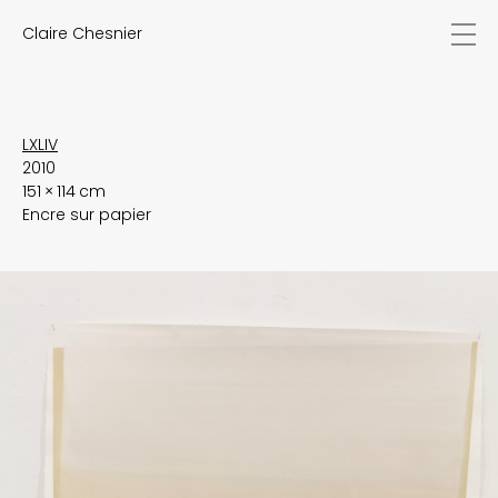
Claire Chesnier
actualités
œuvres
biographie
expositions
LXLIV
2010
textes
151 × 114 cm
vidéos
Encre sur papier
contact
EN
FR