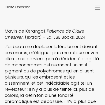
Claire Chesnier
actualités
œuvres
biographie
expositions
Maylis de Kerangal
Patience de Claire
textes
Chesnier
(extrait) - Ed. JBE Books
2024
vidéos
J’ai beau me déplacer latéralement devant
contact
ces encres, m’éloigner puis me retourner vers
EN
FR
elles, je ne parviens pas à décider s’il s’agit là
de monochromes qui nuancent un seul
pigment ou de polychromes qui en diluent
plusieurs, qui les embrasent et les
disséminent, et cet indécidable agit tel un
révélateur : il n’y a plus de teinte ici, plus de
coloris, la définiton d’une tonalité
chromatique est dépassée, il n’y a plus que