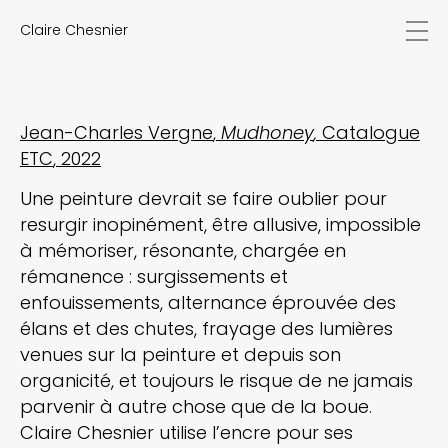
Claire Chesnier
actualités
œuvres
biographie
expositions
Jean-Charles Vergne
Mudhoney
Catalogue
textes
ETC
2022
vidéos
Une peinture devrait se faire oublier pour
contact
resurgir inopinément, être allusive, impossible
EN
FR
à mémoriser, résonante, chargée en
rémanence : surgissements et
enfouissements, alternance éprouvée des
élans et des chutes, frayage des lumières
venues sur la peinture et depuis son
organicité, et toujours le risque de ne jamais
parvenir à autre chose que de la boue.
Claire Chesnier utilise l’encre pour ses