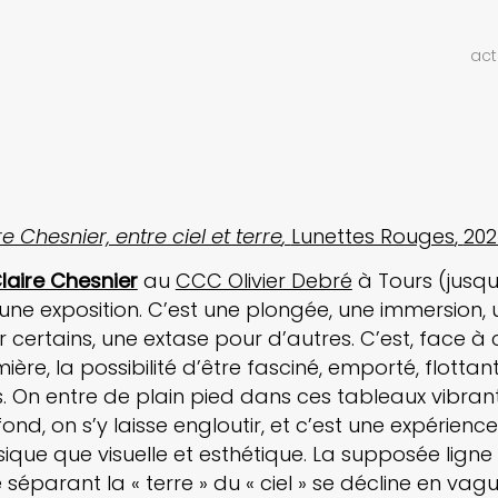
act
re Chesnier, entre ciel et terre
Lunettes Rouges
202
laire Chesnier
au
CCC Olivier Debré
à Tours (jusqu’
’une exposition. C’est une plongée, une immersion, 
 certains, une extase pour d’autres. C’est, face à
ière, la possibilité d’être fasciné, emporté, flotta
 On entre de plain pied dans ces tableaux vibrants
ond, on s’y laisse engloutir, et c’est une expérienc
sique que visuelle et esthétique. La supposée ligne
 séparant la « terre » du « ciel » se décline en vagu