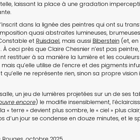
telle, laissant la place à une gradation impercepti
ante.
’inscrit dans la lignée des peintres qui ont su tran
position quasi abstraites lumineuses, brumeuses e
 Constable et
Ruisdael
, mais aussi
Biberstein
(et, en
). À ceci près que Claire Chesnier n’est pas peintre,
t restituer à sa manière la lumière et les couleu
mais qu’elle utilise de l’encre et des pigments inf
 qu’elle ne représente rien, sinon sa propre vision 
salle, un jeu de lumières projetées sur un de ses ta
’ouvre encore
) le modifie insensiblement, l’éclaircis
la « terre » devient plus sombre, le « ciel » plus clair
s d’un jour se condense en douze minutes, et le 
s Rouges
, octobre 2025