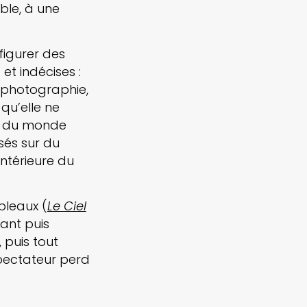
ble, à une
sfigurer des
t indécises :
 photographie,
 qu’elle ne
rs du monde
usés sur du
intérieure du
bleaux (
Le Ciel
sant puis
, puis tout
spectateur perd