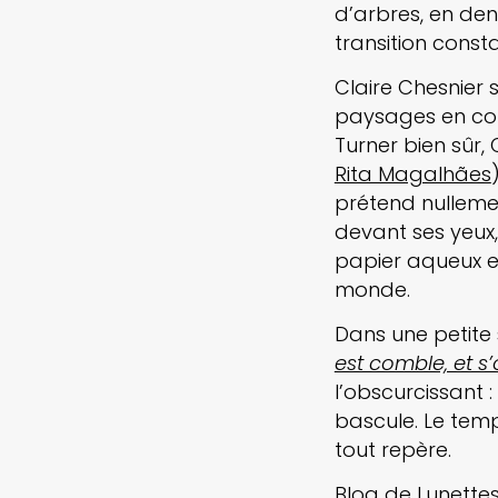
d’arbres, en den
transition const
Claire Chesnier s
paysages en com
Turner bien sûr,
Rita Magalhães
prétend nullemen
devant ses yeux, 
papier aqueux et
monde.
Dans une petite 
est comble, et s
l’obscurcissant : 
bascule. Le temp
tout repère.
Blog de Lunette