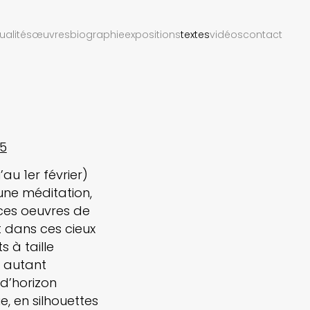
ualités
œuvres
biographie
expositions
textes
vidéos
contact
5
au 1er février)
une méditation,
 ces oeuvres de
nt dans ces cieux
 à taille
e autant
 d’horizon
e, en silhouettes