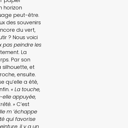
ur papier
n horizon
nuage peut-être.
ux des souvenirs
encore du vert,
ir ? Nous voici
x pas peindre les
ustement. La
rps. Par son
 silhouette, et
oche, ensuite.
e qu’elle a été,
nfin.
« La touche,
t-elle appuyée,
rêté. »
C’est
Elle m ’échappe
té qui favorise
inture, il y a un