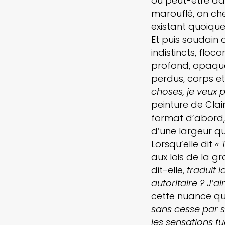
ou peut-être dan
marouflé, on ch
existant quoique
Et puis soudain
indistincts, floc
profond, opaque,
perdus, corps e
choses, je veux pe
peinture de Clai
format d’abord, u
d’une largeur qu
Lorsqu’elle dit
« 
aux lois de la gr
dit-elle,
traduit 
autoritaire ? J’a
cette nuance qu
sans cesse par s
les sensations fu