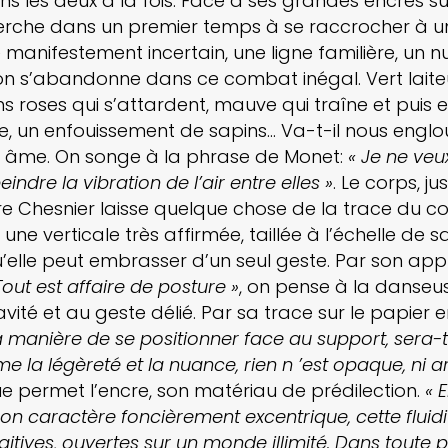
s les deux à la fois. Face à ses grandes encres s
erche dans un premier temps à se raccrocher à u
 manifestement incertain, une ligne familière, un 
 on s’abandonne dans ce combat inégal. Vert laite
ons roses qui s’attardent, mauve qui traîne et puis 
 un enfouissement de sapins… Va-t-il nous englout
t âme. On songe à la phrase de Monet:
« Je ne veu
indre la vibration de l’air entre elles »
. Le corps, j
re Chesnier laisse quelque chose de la trace du co
ne verticale très affirmée, taillée à l’échelle de sa
’elle peut embrasser d’un seul geste. Par son appr
Tout est affaire de posture »
, on pense à la danseus
avité et au geste délié. Par sa trace sur le papier e
la manière de se positionner face au support, sera-
ime la légèreté et la nuance, rien n ’est opaque, ni ar
e permet l’encre, son matériau de prédilection.
« 
on caractère foncièrement excentrique, cette fluidi
gitives, ouvertes sur un monde illimité. Dans toute pe