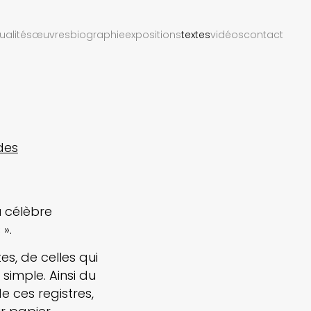
ualités
œuvres
biographie
expositions
textes
vidéos
contact
des
u célèbre
».
es, de celles qui
 simple. Ainsi du
e ces registres,