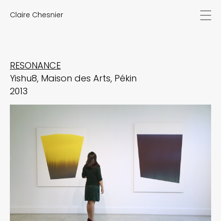
Claire Chesnier
actualités
œuvres
biographie
expositions
RESONANCE
textes
Yishu8, Maison des Arts, Pékin
vidéos
2013
contact
EN
FR