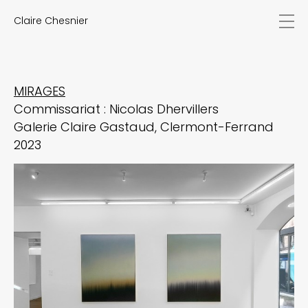
Claire Chesnier
actualités
œuvres
biographie
expositions
MIRAGES
textes
Commissariat : Nicolas Dhervillers
vidéos
Galerie Claire Gastaud, Clermont-Ferrand
contact
2023
EN
FR