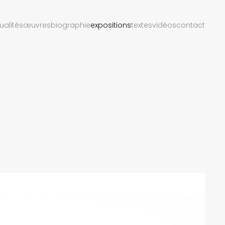
ualités
œuvres
biographie
expositions
textes
vidéos
contact